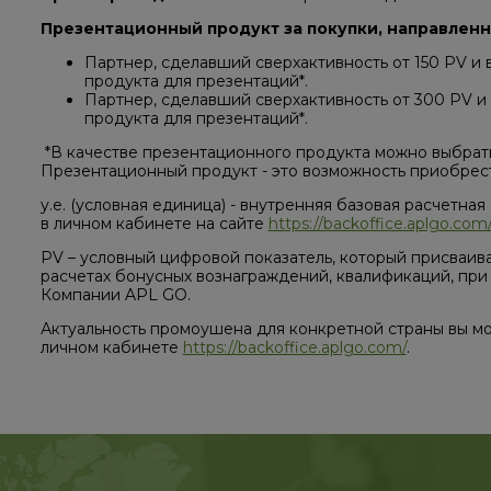
Презентационный продукт за покупки, направленн
Партнер, сделавший сверхактивность от 150 PV и
продукта для презентаций*.
Партнер, сделавший сверхактивность от 300 PV и
продукта для презентаций*.
*В качестве презентационного продукта можно выбра
Презентационный продукт - это возможность приобрести 
у.е. (условная единица) - внутренняя базовая расчетная
в личном кабинете на сайте
https://backoffice.aplgo.com
PV – условный цифровой показатель, который присваив
расчетах бонусных вознаграждений, квалификаций, пр
Компании APL GO.
Актуальность промоушена для конкретной страны вы мо
личном кабинете
https://backoffice.aplgo.com/
.