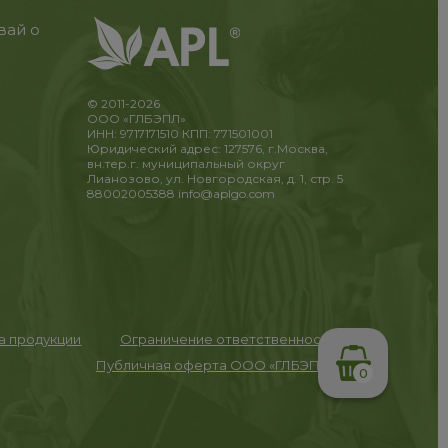
вай о
© 2011-2026
ООО «ГЛБЭПЛ»
ИНН: 9717171510 КПП: 771501001
Юридический адрес: 127576, г.Москва,
вн.тер.г. муниципальный округ
Лианозово, ул. Новгородская, д. 1, стр. 5
88002005388
info@aplgo.com
та продукции
Ограничение ответственности
Публичная оферта ООО «ГЛБЭПЛ»
0