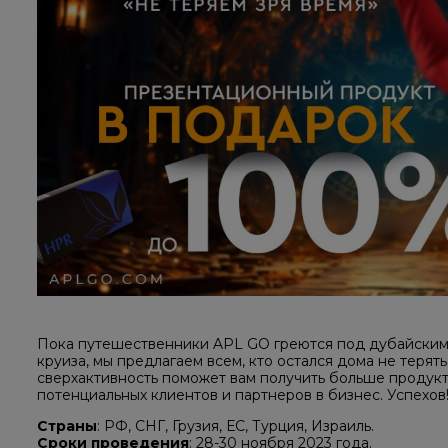
Пока путешественники APL GO греются под дубайским 
круиза, мы предлагаем всем, кто остался дома не теря
сверхактивность поможет вам получить больше продукт
потенциальных клиентов и партнеров в бизнес. Успехов
Страны
: РФ, СНГ, Грузия, ЕС, Турция, Израиль.
Сроки проведения
: 28-30 ноября 2023 года.