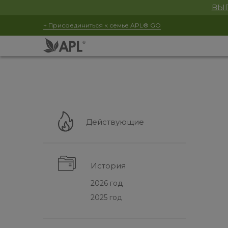
ВЫГ
+ Присоединиться к семье APL® GO
Действующие
История
2026 год
2025 год