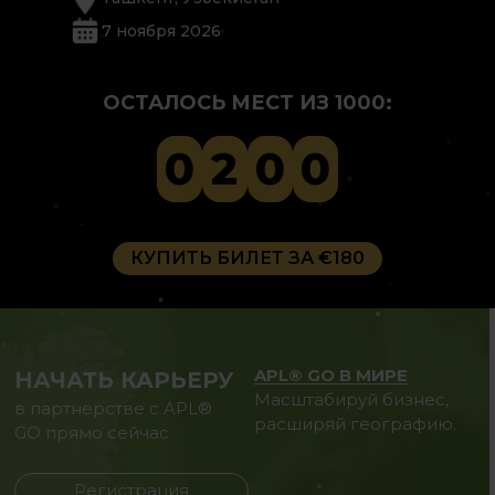
7 ноября 2026
ОСТАЛОСЬ МЕСТ ИЗ 1000:
0
2
0
0
КУПИТЬ БИЛЕТ ЗА €180
APL® GO В МИРЕ
НАЧАТЬ КАРЬЕРУ
Масштабируй бизнес,
в партнерстве с APL®
расширяй географию.
GO прямо сейчас
Регистрация