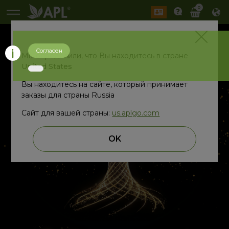
0
Согласен
Мы определили, что Вы находитесь в стране
United States
Вы находитесь на сайте, который принимает
заказы для страны Russia
Сайт для вашей страны:
us.aplgo.com
OK