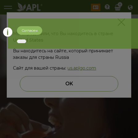
0
#APLGO
Согласен
Мы определили, что Вы находитесь в стране
United States
Вы находитесь на сайте, который принимает
заказы для страны Russia
Сайт для вашей страны:
us.aplgo.com
OK