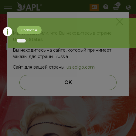
0
ТЕМАТИЧЕСКИЕ
Согласен
Мы определили, что Вы находитесь в стране
United States
ВЕЧЕРИНКИ APL® GO
Вы находитесь на сайте, который принимает
заказы для страны Russia
Сайт для вашей страны:
us.aplgo.com
ПОДРОБНЕЕ
OK