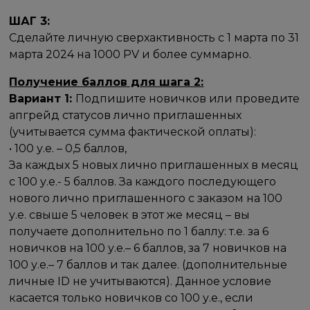
ШАГ 3:
Сделайте личную сверхактивность с 1 марта по 31
марта 2024 на 1000 PV и более суммарно.
Получение баллов для шага 2:
Вариант 1:
Подпишите новичков или проведите
апгрейд статусов лично приглашенных
(учитывается сумма фактической оплаты):
• 100 у.е. – 0,5 баллов,
За каждых 5 новых лично приглашенных в месяц
с 100 у.е.- 5 баллов. За каждого последующего
нового лично приглашенного с заказом на 100
у.е. свыше 5 человек в этот же месяц – вы
получаете дополнительно по 1 баллу: т.е. за 6
новичков на 100 у.е.– 6 баллов, за 7 новичков на
100 у.е.– 7 баллов и так далее. (дополнительные
личные ID не учитываются). Данное условие
касается только новичков со 100 у.е., если