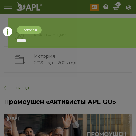
0
Согласен
Действующие
История
2026 год
2025 год
назад
Промоушен «Активисты APL GO»