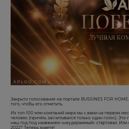
Закрыто голосование на портале BUSSINES FOR HOME.
того, чтобы его отметить.
Из топ-100 млм компаний мира мы с вами на первом ме
человек (причём, засчитывался только один голос). Это 
наш год под названием «неудержимый» стартовал. Или 
2022? Теперь знаете!