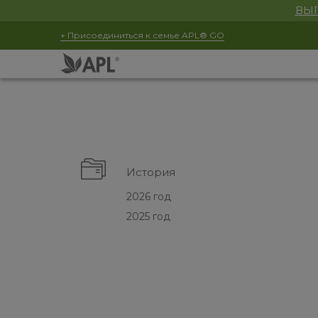
ВЫГ
+ Присоединиться к семье APL® GO
История
2026 год
2025 год