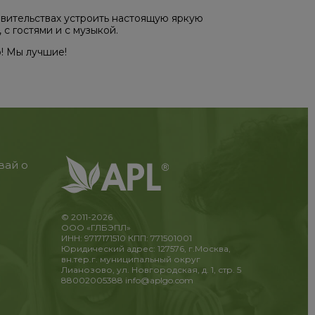
тавительствах устроить настоящую яркую
с гостями и с музыкой.
! Мы лучшие!
вай о
© 2011-2026
ООО «ГЛБЭПЛ»
ИНН: 9717171510 КПП: 771501001
Юридический адрес: 127576, г.Москва,
вн.тер.г. муниципальный округ
Лианозово, ул. Новгородская, д. 1, стр. 5
88002005388
info@aplgo.com