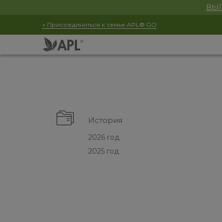
ВЫГ
+ Присоединиться к семье APL® GO
История
2026 год
2025 год