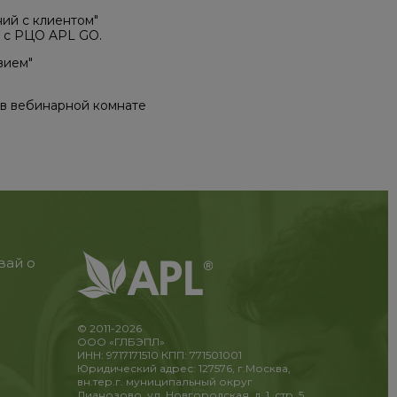
ий с клиентом"
е с РЦО APL GO.
вием"
 в вебинарной комнате
вай о
© 2011-2026
ООО «ГЛБЭПЛ»
ИНН: 9717171510 КПП: 771501001
Юридический адрес: 127576, г.Москва,
вн.тер.г. муниципальный округ
Лианозово, ул. Новгородская, д. 1, стр. 5