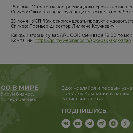
18 июня - "Стратегия построения долгосрочных отношен
Спикер: Ольга Кашаева, руководитель отдела по работ
25 июня - УСП "Как рекомендовать продукт с удовольст
Спикер: Премьер-директор Лилиана Кручкевич.
Каждый вторник у вас APL GO! Ждем вас в 18:00 по мск
Компании:
https://qo.mywebinar.com/aplg-oaxj-akqx-zzao
 GO В МИРЕ
Вдохновляйся и первым узна
новостях Компании в наших
бируй бизнес,
социальных сетях!
яй географию.
ПОДПИШИСЬ: