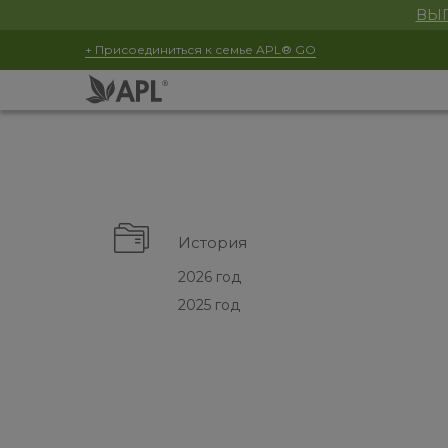
ВЫГ
+ Присоединиться к семье APL® GO
История
2026 год
2025 год