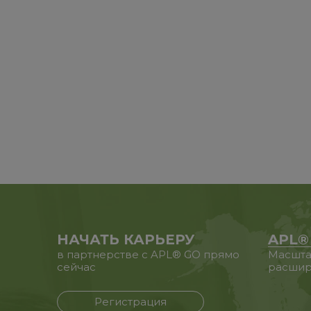
НАЧАТЬ КАРЬЕРУ
APL®
в партнерстве с APL® GO прямо
Масшта
сейчас
расшир
Регистрация