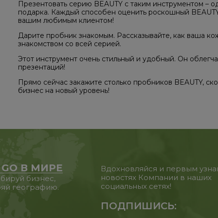
Презентовать серию BEAUTY с таким инструментом – од
подарка. Каждый способен оценить роскошный BEAUTY у
вашим любимым клиентом! ⠀
Дарите пробник знакомым. Рассказывайте, как ваша ко
знакомством со всей серией. ⠀
Этот инструмент очень стильный и удобный. Он облегча
презентаций! ⠀
Прямо сейчас закажите столько пробников BEAUTY, ско
бизнес на новый уровень!
 GO В МИРЕ
Вдохновляйся и первым узна
новостях Компании в наших
бируй бизнес,
социальных сетях!
яй географию.
ПОДПИШИСЬ: