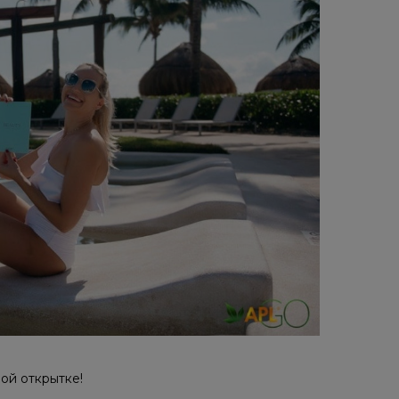
ой открытке! ⠀