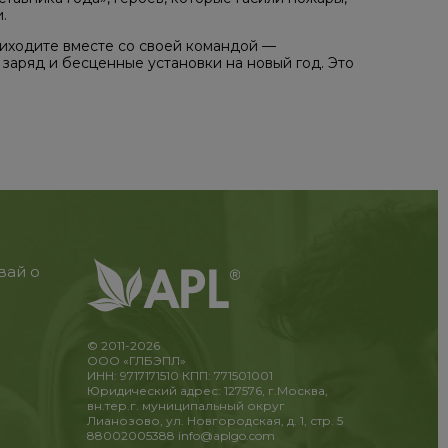
.
риходите вместе со своей командой —
заряд и бесценные установки на новый год. Это
вай о
© 2011-2026
ООО «ГЛБЭПЛ»
ИНН: 9717171510 КПП: 771501001
Юридический адрес: 127576, г.Москва,
вн.тер.г. муниципальный округ
Лианозово, ул. Новгородская, д. 1, стр. 5
88002005388
info@aplgo.com