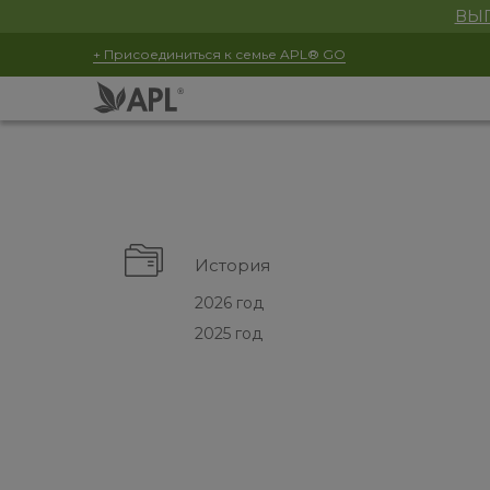
ВЫГ
+ Присоединиться к семье APL® GO
История
2026 год
2025 год