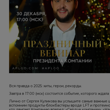
Вся правда о 2025: хиты, герои, рекорды.
Завтра в 17:00 (мск) состоится событие, которого ждала
Лично от Сергея Куликова вы услышите самые важные ц
вспомним продукты-блокбастеры вроде LFT и протеинов
кто двигает Компанию вперед: «Сердце компании», «Нас