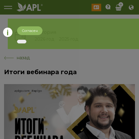
0
Согласен
История
2026 год
2025 год
назад
Итоги вебинара года