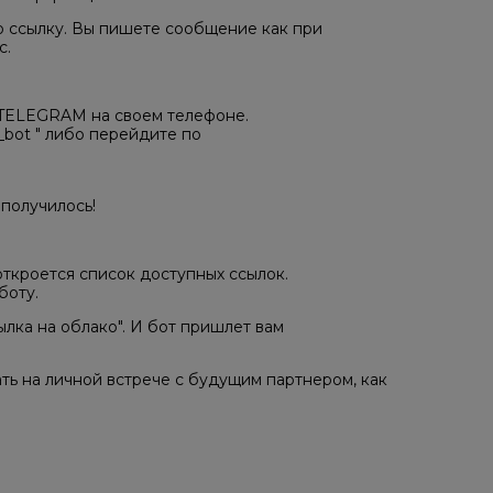
ю ссылку. Вы пишете сообщение как при
с.
 TELEGRAM на своем телефоне.
_bot " либо перейдите по
 получилось!
 откроется список доступных ссылок.
боту.
ылка на облако". И бот пришлет вам
ать на личной встрече с будущим партнером, как