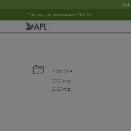
ВЫГ
+ Присоединиться к семье APL® GO
История
2026 год
2025 год