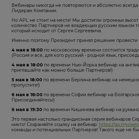
Вебинары никогда не повторяются и абсолютно всегда 
Лидерам Компании.
Но APL не стоит на месте! Мы достигли огромных высот
количество Партнеров не владеющих русским языком то
который исходит от Сергея Сергеевича.
Именно поэтому Президент принял решение провести це
4 мая в 18:00
по московскому времени состоится тради
(Россия и все, для кого русский - родной язык, присоед
4 мая в 18:00
по времени Нью-Йорка вебинар на англий
приглашайте как можно больше Партнеров!)
5 мая в 18:00
по времени Берлина вебинар на немецком 
пропустите!)
6 мая в 18:00
по времени Софии вебинар на болгарском 
Присоединяйтесь!)
6 мая в 19:30
по времени Кишинева вебинар на румынс
Это первая настолько грандиозная серия вебинаров Сер
никто! Сохраняйте ссылку на вебинар:
https://go.myownco
команды и потенциальных Партнеров! Такого еще не бы