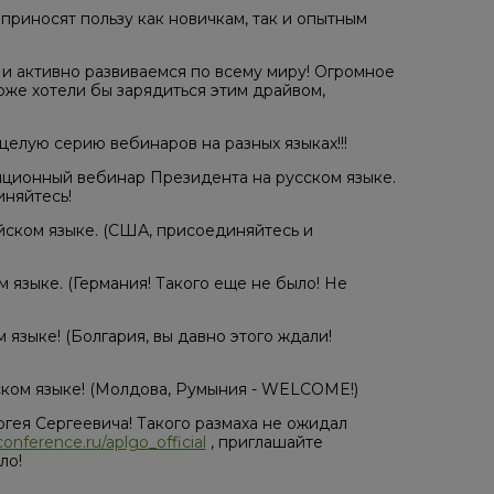
приносят пользу как новичкам, так и опытным
 и активно развиваемся по всему миру! Огромное
же хотели бы зарядиться этим драйвом,
лую серию вебинаров на разных языках!!!
ционный вебинар Президента на русском языке.
иняйтесь!
ском языке. (США, присоединяйтесь и
языке. (Германия! Такого еще не было! Не
языке! (Болгария, вы давно этого ждали!
ком языке! (Молдова, Румыния - WELCOME!)
гея Сергеевича! Такого размаха не ожидал
nference.ru/aplgo_official
, приглашайте
ло!