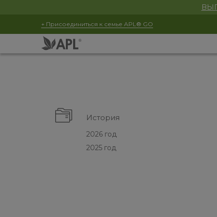
ВЫГ
+ Присоединиться к семье APL® GO
История
2026 год
2025 год