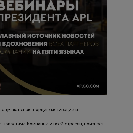
 получают свою порцию мотивации и
L.
 новостями Компании и всей отрасли, признает