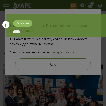
0
Согласен
История
Мы определили, что Вы находитесь в стране
2026 год
2025 год
United States
Вы находитесь на сайте, который принимает
заказы для страны Russia
назад
Сайт для вашей страны:
us.aplgo.com
ПЕРВЫЙ COFFEE DAY В ЭТОМ ГОДУ
OK