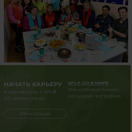
APL® GO В МИРЕ
НАЧАТЬ КАРЬЕРУ
Масштабируй бизнес,
в партнерстве с APL®
расширяй географию.
GO прямо сейчас
Регистрация