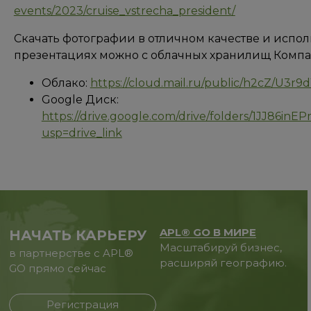
events/2023/cruise_vstrecha_president/
Скачать фотографии в отличном качестве и испол
презентациях можно с облачных хранилищ Компа
Облако:
https://cloud.mail.ru/public/h2cZ/U3r9
Google Диск:
https://drive.google.com/drive/folders/1JJ86i
usp=drive_link
APL® GO В МИРЕ
НАЧАТЬ КАРЬЕРУ
Масштабируй бизнес,
в партнерстве с APL®
расширяй географию.
GO прямо сейчас
Регистрация