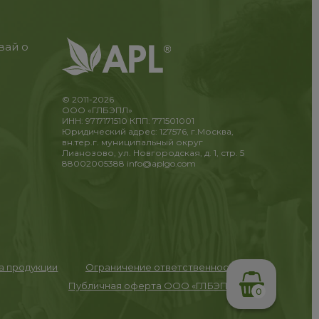
вай о
© 2011-2026
ООО «ГЛБЭПЛ»
ИНН: 9717171510 КПП: 771501001
Юридический адрес: 127576, г.Москва,
вн.тер.г. муниципальный округ
Лианозово, ул. Новгородская, д. 1, стр. 5
88002005388
info@aplgo.com
та продукции
Ограничение ответственности
Публичная оферта ООО «ГЛБЭПЛ»
0