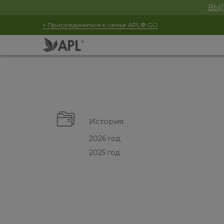
ВЫГ
+ Присоединиться к семье APL® GO
История
2026 год
2025 год