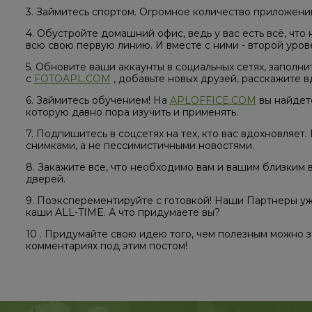
3. Займитесь спортом. Огромное количество приложени
4. Обустройте домашний офис, ведь у вас есть всё, чт
всю свою первую линию. И вместе с ними - второй урове
5. Обновите ваши аккаунты в социальных сетях, запол
с
FOTOAPL.COM
, добавьте новых друзей, расскажите 
6. Займитесь обучением! На
APLOFFICE.COM
вы найдет
которую давно пора изучить и применять.
7. Подпишитесь в соцсетях на тех, кто вас вдохновляет
снимками, а не пессимистичными новостями.
8. Закажите все, что необходимо вам и вашим близким 
дверей.
9. Поэксперементируйте с готовкой! Наши Партнеры у
каши ALL-TIME. А что придумаете вы?
10 . Придумайте свою идею того, чем полезным можно з
комментариях под этим постом!