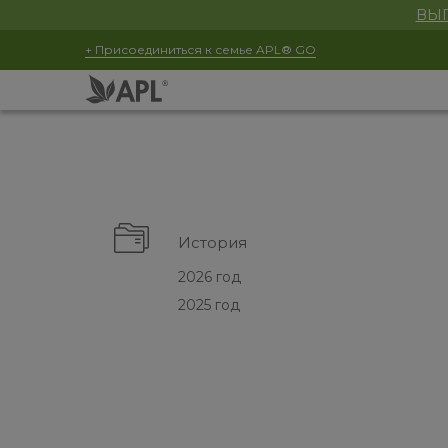
ВЫГ
+ Присоединиться к семье APL® GO
История
2026 год
2025 год