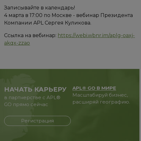
Записывайте в календарь!
4 марта в 17:00 по Москве - вебинар Президента
Компании APL Сергея Куликова.
Ссылка на вебинар:
https://webi.wbnr.im/aplg-oaxj-
akqx-zzao
APL® GO В МИРЕ
НАЧАТЬ КАРЬЕРУ
Масштабируй бизнес,
в партнерстве с APL®
расширяй географию.
GO прямо сейчас
Регистрация