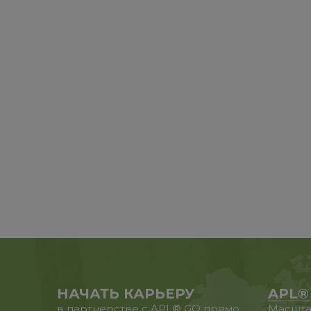
НАЧАТЬ КАРЬЕРУ
APL®
в партнерстве с APL® GO прямо
Масшта