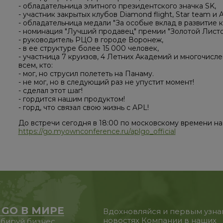
- обладательница элитного президентского значка SK,
- участник закрытых клубов Diamond flight, Star team и A
- обладательница медали "За особые вклад в развитие 
- номинация "Лучший продавец" премии "Золотой Листок"
- руководитель РЦО в городе Воронеж,
- в ее структуре более 15 000 человек,
- участница 7 круизов, 4 Летних Академий и многочис
всем, кто:
- мог, но струсил полететь на Панаму.
- не мог, но в следующий раз не упустит момент!
- сделал этот шаг!
- гордится нашим продуктом!
- горд, что связал свою жизнь с APL!
До встречи сегодня в 18:00 по московскому времени н
https://go.myownconference.ru/aplgo_official
 GO В МИРЕ
Вдохновляйся и первым узна
новостях Компании в наших
бируй бизнес,