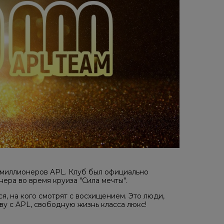
ых миллионеров APL. Клуб был официально
ера во время круиза "Сила мечты".
ся, на кого смотрят с восхищением. Это люди,
ву с APL, свободную жизнь класса люкс!