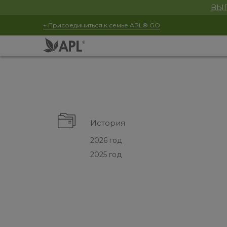
ВЫГ
+ Присоединиться к семье APL® GO
История
2026 год
2025 год