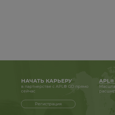
НАЧАТЬ КАРЬЕРУ
APL®
в партнерстве с APL® GO прямо
Масшта
сейчас
расшир
Регистрация