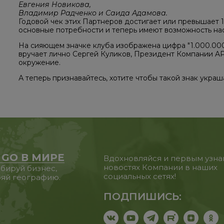
Евгения Новикова,
Владимир Радченко и Саида Адамова.
Годовой чек этих Партнеров достигает или превышает 
основные потребности и теперь имеют возможность на
На сияющем значке клуба изображена цифра "1.000.000
вручает лично Сергей Куликов, Президент Компании APL
окружение.
А теперь признавайтесь, хотите чтобы такой знак украш
 GO В МИРЕ
Вдохновляйся и первым узна
новостях Компании в наших
бируй бизнес,
социальных сетях!
яй географию.
ПОДПИШИСЬ: