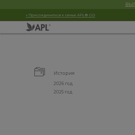
ВЫГ
+ Присоединиться к семье APL® GO
История
2026 год
2025 год