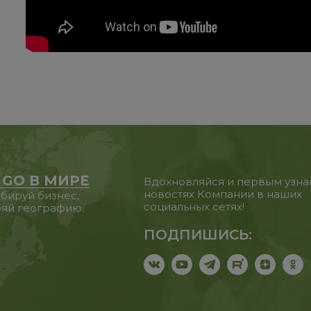
 GO В МИРЕ
Вдохновляйся и первым узна
новостях Компании в наших
бируй бизнес,
социальных сетях!
яй географию.
ПОДПИШИСЬ: