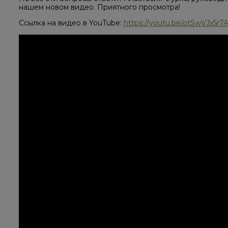
нашем новом видео. Приятного просмотра!
Ссылка на видео в YouTube:
https://youtu.be/otSwVJx5r7