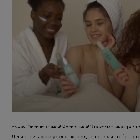
Умная! Эксклюзивная! Роскошная! Эта косметика просто
Девять шикарных уходовых средств позволят тебе полю