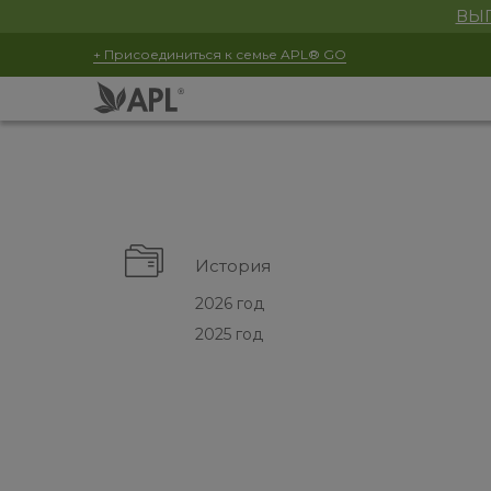
ВЫГ
+ Присоединиться к семье APL® GO
История
2026 год
2025 год