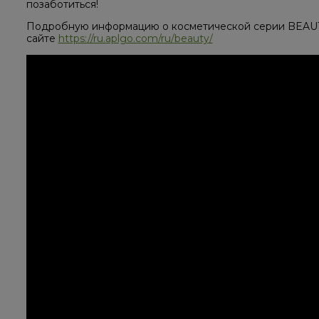
позаботиться!
Подробную информацию о косметической серии BEAUT
сайте
https://ru.aplgo.com/ru/beauty/