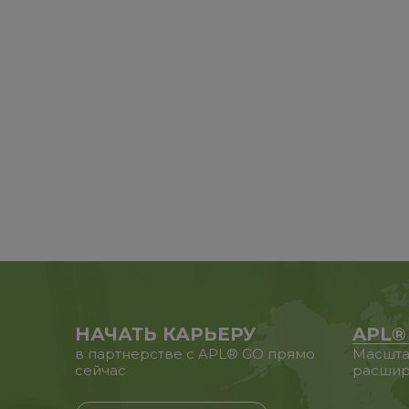
НАЧАТЬ КАРЬЕРУ
APL®
в партнерстве с APL® GO прямо
Масшта
сейчас
расшир