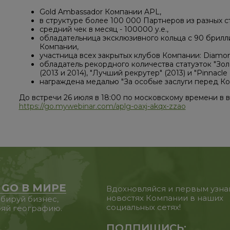
Gold Ambassador Компании APL,
в структуре более 100 000 Партнеров из разных с
средний чек в месяц - 100000 y.e.,
обладательница эксклюзивного кольца с 90 брилл
Компании,
участница всех закрытых клубов Компании: Diamond fl
обладатель рекордного количества статуэток "Зол
(2013 и 2014), "Лучший рекрутер" (2013) и "Pinnacle o
награждена медалью "За особые заслуги перед Компа
До встречи 26 июля в 18:00 по московскому времени в
https://go.mywebinar.com/aplg-oaxj-akqx-zzao
 GO В МИРЕ
Вдохновляйся и первым узна
новостях Компании в наших
бируй бизнес,
социальных сетях!
яй географию.
ПОДПИШИСЬ: