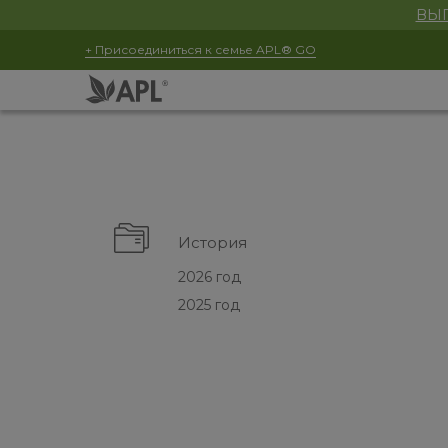
ВЫГ
+ Присоединиться к семье APL® GO
История
2026 год
2025 год