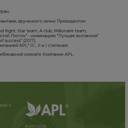
тран,
иантами, врученного лично Президентом
ight, Star team, A-club, Millionaire team,
отой Листок" - номинациях "Лучшая экспансия"
f success" (2017),
нией APL" III , II и I степеней.
 вебинарной комнате Компании APL:
вай о
© 2011-2026