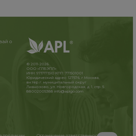
вай о
© 2011-2026
ООО «ГЛБЭПЛ»
ИНН: 9717171510 КПП: 771501001
Юридический адрес: 127576, г.Москва,
вн.тер.г. муниципальный округ
Лианозово, ул. Новгородская, д. 1, стр. 5
88002005388
info@aplgo.com
та продукции
Ограничение ответственности