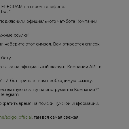
 TELEGRAM на своем телефоне.
ot ".
 подключили официального чат-бота Компании
ужные ссылки!
или наберите этот символ. Вам откроется список
-боту.
я ссылка на официальный аккаунт Компании APL в
" . И бот пришлет вам необходимую ссылку.
 бесплатную ссылку на инструменты Компании?"
Telegram.
ократить время на поиски нужной информации.
me/aplgo_official
, там вся самая свежая