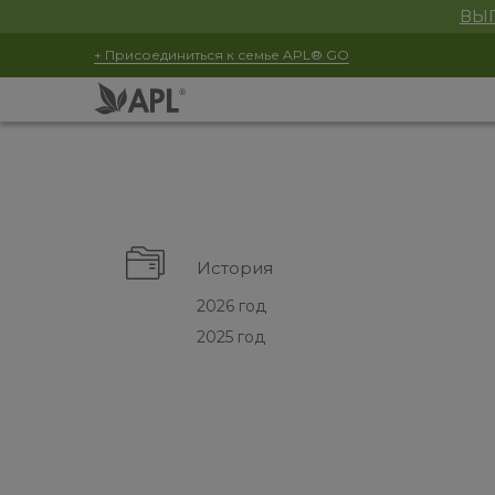
ВЫГ
+ Присоединиться к семье APL® GO
История
2026 год
2025 год