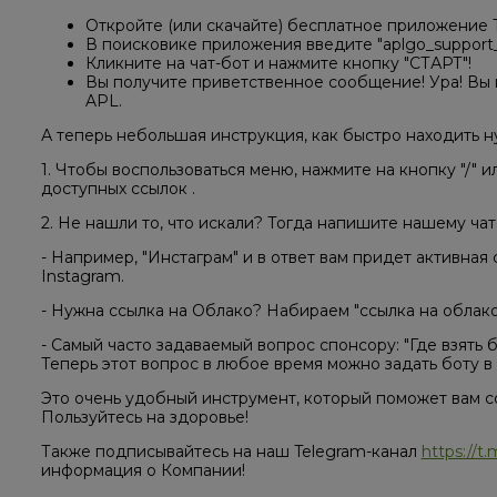
Откройте (или скачайте) бесплатное приложение
В поисковике приложения введите "aplgo_support_b
Кликните на чат-бот и нажмите кнопку "СТАРТ"!
Вы получите приветственное сообщение! Ура! Вы
APL.
А теперь небольшая инструкция, как быстро находить н
1. Чтобы воспользоваться меню, нажмите на кнопку "/" 
доступных ссылок .
2. Не нашли то, что искали? Тогда напишите нашему чат
- Например, "Инстаграм" и в ответ вам придет активна
Instagram.
- Нужна ссылка на Облако? Набираем "ссылка на облако
- Самый часто задаваемый вопрос спонсору: "Где взять
Теперь этот вопрос в любое время можно задать боту в 
Это очень удобный инструмент, который поможет вам с
Пользуйтесь на здоровье!
Также подписывайтесь на наш Telegram-канал
https://t.
информация о Компании!