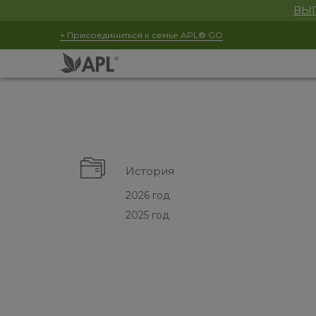
ВЫГ
+ Присоединиться к семье APL® GO
История
2026 год
2025 год