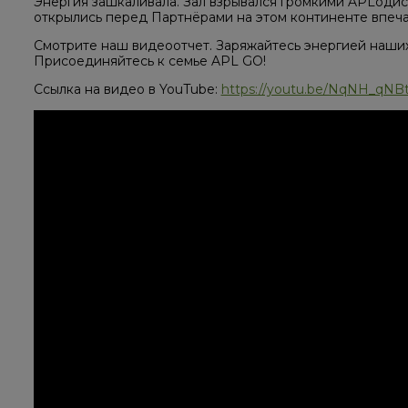
Энергия зашкаливала. Зал взрывался громкими APLоди
открылись перед Партнёрами на этом континенте впеча
Смотрите наш видеоотчет. Заряжайтесь энергией наши
Присоединяйтесь к семье APL GO!
Ссылка на видео в YouTube:
https://youtu.be/NqNH_qNB