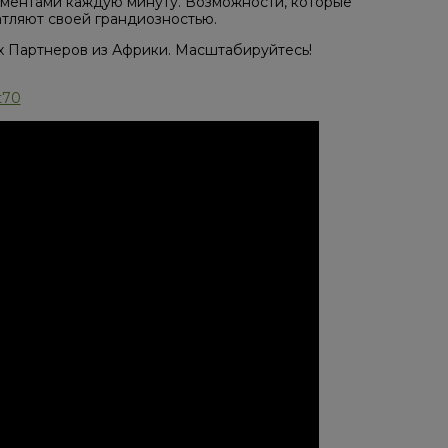
сментами каждую минуту. Возможности, которые
тляют своей грандиозностью.
х Партнеров из Африки. Масштабируйтесь!
t70