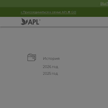
ВЫГ
+ Присоединиться к семье APL® GO
История
2026 год
2025 год