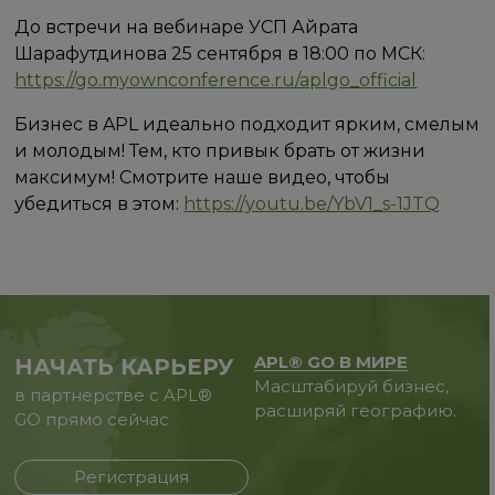
До встречи на вебинаре УСП Айрата
Шарафутдинова 25 сентября в 18:00 по МСК:
https://go.myownconference.ru/aplgo_official
Бизнес в APL идеально подходит ярким, смелым
и молодым! Тем, кто привык брать от жизни
максимум! Смотрите наше видео, чтобы
убедиться в этом:
https://youtu.be/YbV1_s-1JTQ
APL® GO В МИРЕ
НАЧАТЬ КАРЬЕРУ
Масштабируй бизнес,
в партнерстве с APL®
расширяй географию.
GO прямо сейчас
Регистрация