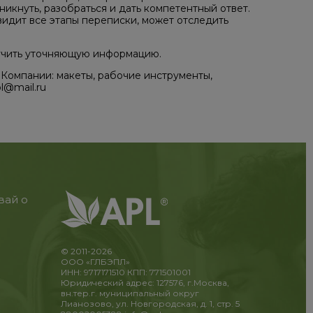
икнуть, разобраться и дать компетентный ответ.
видит все этапы переписки, может отследить
лучить уточняющую информацию.
 Компании: макеты, рабочие инструменты,
l@mail.ru
вай о
© 2011-2026
ООО «ГЛБЭПЛ»
ИНН: 9717171510 КПП: 771501001
Юридический адрес: 127576, г.Москва,
вн.тер.г. муниципальный округ
Лианозово, ул. Новгородская, д. 1, стр. 5