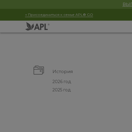
ВЫГ
+ Присоединиться к семье APL® GO
История
2026 год
2025 год