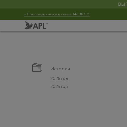
ВЫГ
+ Присоединиться к семье APL® GO
История
2026 год
2025 год