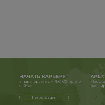
НАЧАТЬ КАРЬЕРУ
APL®
в партнерстве с APL® GO прямо
Масшта
сейчас
расшир
Регистрация