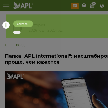
0
Согласен
История
2026 год
2025 год
назад
Папка "APL international": масштабир
проще, чем кажется