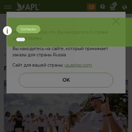
0
Согласен
История
Мы определили, что Вы находитесь в стране
2026 год
2025 год
United States
Вы находитесь на сайте, который принимает
заказы для страны Russia
назад
Сайт для вашей страны:
us.aplgo.com
️Пляж. Солнце. Румба
OK