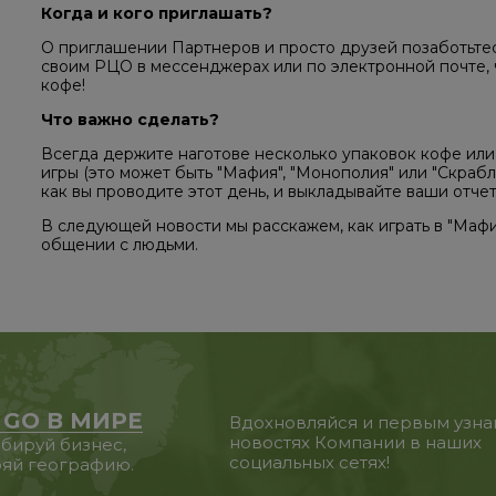
Когда и кого приглашать?
О приглашении Партнеров и просто друзей позаботьтес
своим РЦО в мессенджерах или по электронной почте, ч
кофе!
Что важно сделать?
Всегда держите наготове несколько упаковок кофе или 
игры (это может быть "Мафия", "Монополия" или "Скрабл"
как вы проводите этот день, и выкладывайте ваши отчет
В следующей новости мы расскажем, как играть в "Мафи
общении с людьми.
 GO В МИРЕ
Вдохновляйся и первым узна
новостях Компании в наших
бируй бизнес,
социальных сетях!
яй географию.