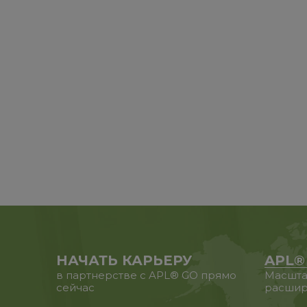
НАЧАТЬ КАРЬЕРУ
APL®
в партнерстве с APL® GO прямо
Масшта
сейчас
расшир