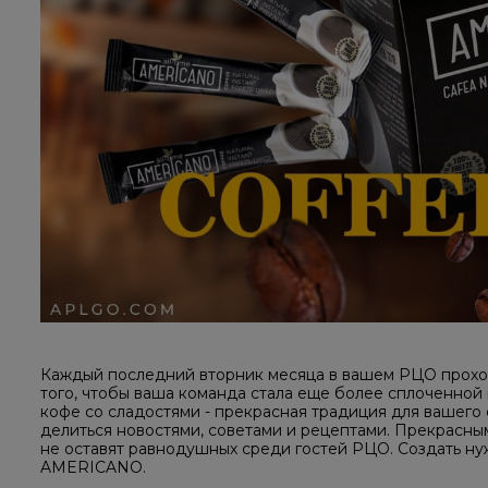
Каждый последний вторник месяца в вашем РЦО прохо
того, чтобы ваша команда стала еще более сплоченной
кофе со сладостями - прекрасная традиция для вашего
делиться новостями, советами и рецептами. Прекрасны
не оставят равнодушных среди гостей РЦО. Создать н
AMERICANO.