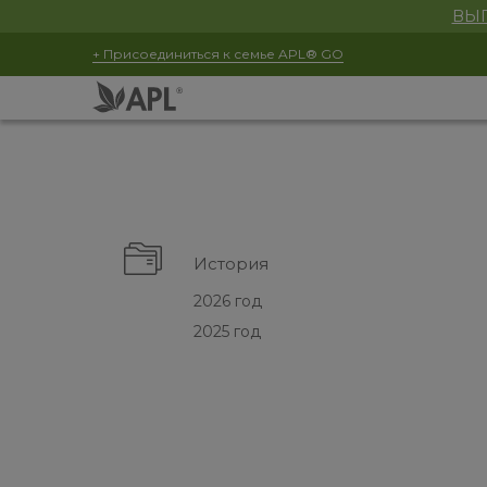
ВЫГ
+ Присоединиться к семье APL® GO
История
2026 год
2025 год