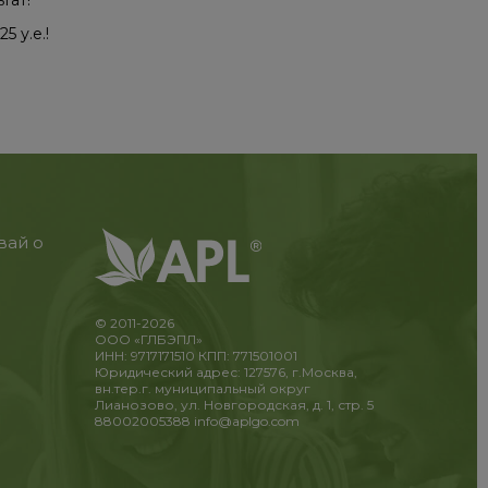
тат!
 у.е.!
вай о
© 2011-2026
ООО «ГЛБЭПЛ»
ИНН: 9717171510 КПП: 771501001
Юридический адрес: 127576, г.Москва,
вн.тер.г. муниципальный округ
Лианозово, ул. Новгородская, д. 1, стр. 5
88002005388
info@aplgo.com