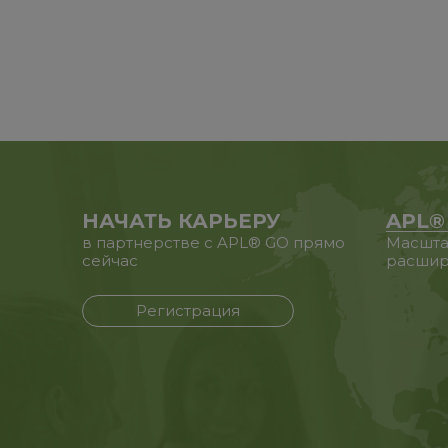
НАЧАТЬ КАРЬЕРУ
APL®
в партнерстве с APL® GO прямо
Масшта
сейчас
расшир
Регистрация