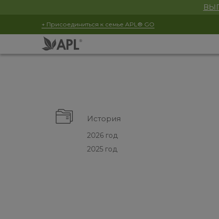
ВЫГ
+ Присоединиться к семье APL® GO
История
2026 год
2025 год