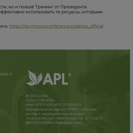
ти, но и польза! Тренинг от Президента
эффективно использовать те ресурсы, которыми
десь:
https://go.myownconference.ru/aplgo_official
вай о
© 2011-2026
ООО «ГЛБЭПЛ»
ИНН: 9717171510 КПП: 771501001
Юридический адрес: 127576, г.Москва,
вн.тер.г. муниципальный округ
Лианозово, ул. Новгородская, д. 1, стр. 5
88002005388
info@aplgo.com