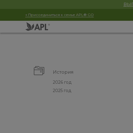
ВЫГ
+ Присоединиться к семье APL® GO
История
2026 год
2025 год