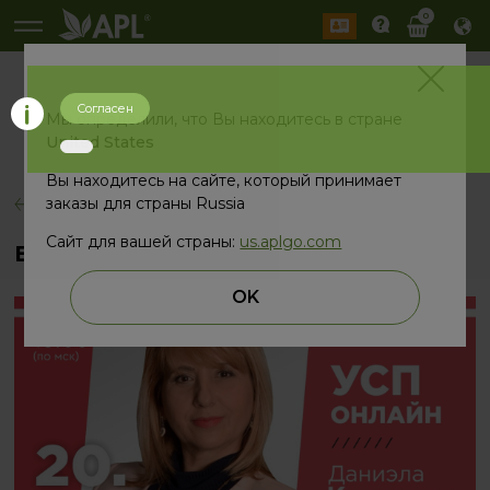
0
Согласен
История
Мы определили, что Вы находитесь в стране
2026 год
2025 год
United States
Вы находитесь на сайте, который принимает
заказы для страны Russia
назад
Сайт для вашей страны:
us.aplgo.com
Вебинар УСП от лидера из Болгарии
OK