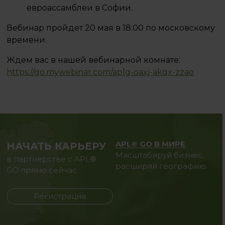
евроассамблеи в Софии.
Вебинар пройдет 20 мая в 18:00 по московскому
времени.
Ждем вас в нашей вебинарной комнате:
https://go.mywebinar.com/aplg-oaxj-akqx-zzao
APL® GO В МИРЕ
НАЧАТЬ КАРЬЕРУ
Масштабируй бизнес,
в партнерстве с APL®
расширяй географию.
GO прямо сейчас
Регистрация