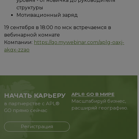
уровня - от новичка до руководителя
структуры
Мотивационный заряд
19 сентября в 18:00 по мск встречаемся в
вебинарной комнате
Компании:
https://qo.mywebinar.com/aplg-oaxj-
akqx-zzao
APL® GO В МИРЕ
НАЧАТЬ КАРЬЕРУ
Масштабируй бизнес,
в партнерстве с APL®
расширяй географию.
GO прямо сейчас
Регистрация