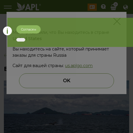
0
Согласен
История
Мы определили, что Вы находитесь в стране
2026 год
2025 год
United States
Вы находитесь на сайте, который принимает
заказы для страны Russia
назад
Сайт для вашей страны:
us.aplgo.com
В погоне за китами
OK