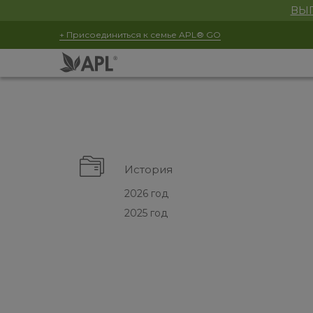
ВЫГ
+ Присоединиться к семье APL® GO
История
2026 год
2025 год