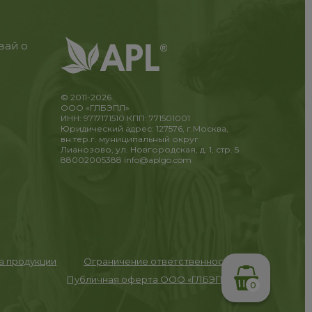
вай о
© 2011-2026
ООО «ГЛБЭПЛ»
ИНН: 9717171510 КПП: 771501001
Юридический адрес: 127576, г.Москва,
вн.тер.г. муниципальный округ
Лианозово, ул. Новгородская, д. 1, стр. 5
88002005388
info@aplgo.com
та продукции
Ограничение ответственности
Публичная оферта ООО «ГЛБЭПЛ»
0