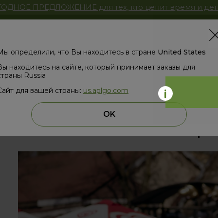
ОДНОЕ ПРЕДЛОЖЕНИЕ для тех, кто ценит время и ден
Магазин
ЗД
Мы определили, что Вы находитесь в стране
United States
Вы находитесь на сайте, который принимает заказы для
страны Russia
Сайт для вашей страны:
us.aplgo.com
назад
OK
Готовы самые сочные снимки с пре