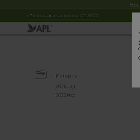
ВЫГ
+ Присоединиться к семье APL® GO
История
2026 год
2025 год