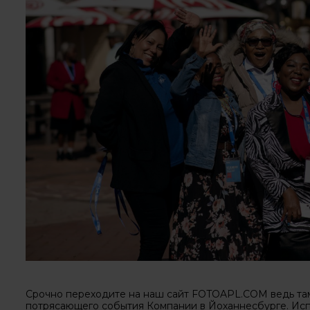
Срочно переходите на наш сайт FOTOAPL.COM ведь там
потрясающего события Компании в Йоханнесбурге. Испо