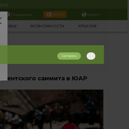
ьги
Поддержка
Russia
ВОЙТИ
ОРОВЬЕ
ВОЗМОЖНОСТИ
КРЕАТИВ
Согласен
зидентского саммита в ЮАР