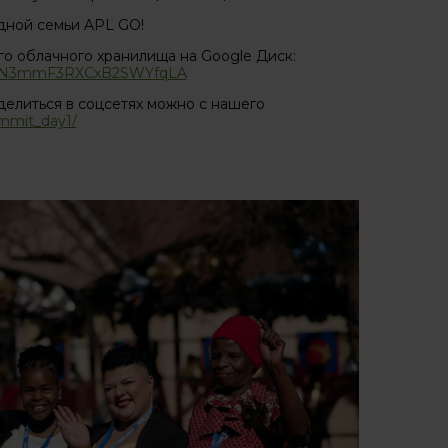
дной семьи APL GO!
го облачного хранилища на Google Диск:
pehbwN3mmF3RXCxB2SWYfqLA
елиться в соцсетях можно с нашего
ammit_day1/