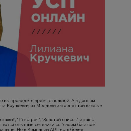
о вы проведете время с пользой. А в данном
иана Кручкевич из Молдовы затронет три важные
жи!", "14 встреч", "Золотой список" и как с
иняются опытные сетевики со "своим багажом
 раньше. Но в Компании APL есть более