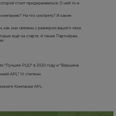
оторой стоит придерживаться. О ней то и
ю компанию? На что смотреть? И какие
, как они связаны с размером вашего чека.
орые ещё на старте. А также Партнёрам,
и.
ях "Лучшее РЦО" в 2020 году и "Вершина
ией APL" III степени.
комнате Компании APL: