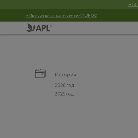
ВЫГ
+ Присоединиться к семье APL® GO
История
2026 год
2025 год