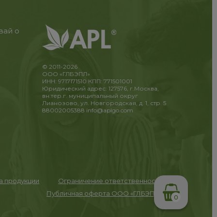
вай о
© 2011-2026
ООО «ГЛБЭПЛ»
ИНН: 9717171510 КПП: 771501001
Юридический адрес: 127576, г.Москва,
вн.тер.г. муниципальный округ
Лианозово, ул. Новгородская, д. 1, стр. 5
88002005388
info@aplgo.com
та продукции
Ограничение ответственности
Публичная оферта ООО «ГЛБЭПЛ»
0