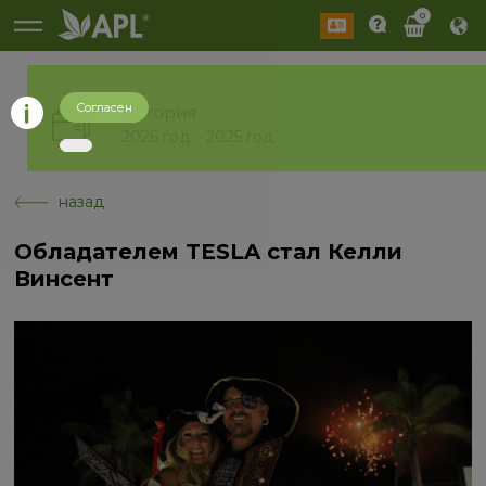
0
Согласен
История
2026 год
2025 год
назад
Обладателем TESLA стал Келли
Винсент