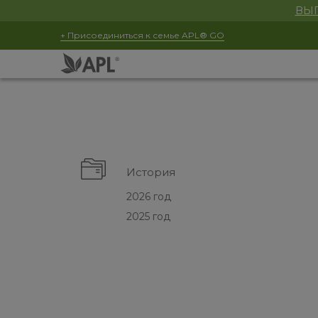
ВЫГ
+ Присоединиться к семье APL® GO
История
2026 год
2025 год