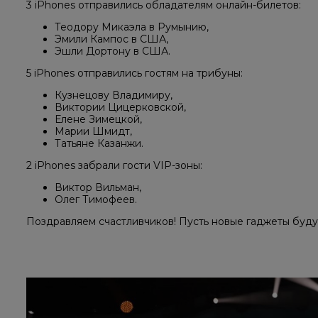
3 iPhones отправились обладателям онлайн-билетов:
Теодору Микаэла в Румынию,
Эмили Кампос в США,
Эшли Дортону в США.
5 iPhones отправились гостям на трибуны:
Кузнецову Владимиру,
Виктории Цицерковской,
Елене Зимецкой,
Марии Шмидт,
Татьяне Казанжи.
2 iPhones забрали гости VIP-зоны:
Виктор Вильман,
Олег Тимофеев.
Поздравляем счастливчиков! Пусть новые гаджеты буду