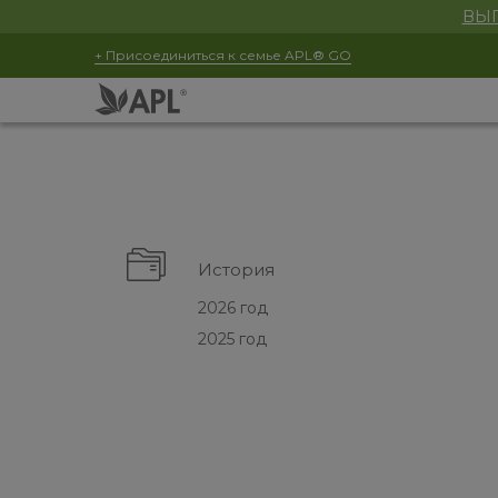
ВЫГ
+ Присоединиться к семье APL® GO
История
2026 год
2025 год