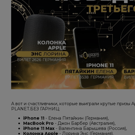
А вот и счастливчики, которые выиграли крутые призы 
PLANET.БЕЗ ГАРНИЦ:
iPhone 11
- Елена Пятайкин (Германия),
MacBook Pro
- Джон Барбер (Австралия),
iPhone 11 Max
- Валентина Барышева (Россия),
Колонка Apple
- Лорина Энс (Германия).