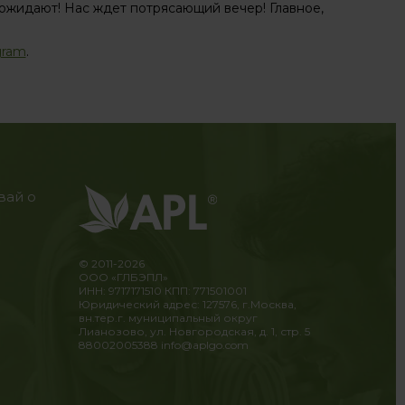
 ожидают! Нас ждет потрясающий вечер! Главное,
gram
.
вай о
© 2011-2026
ООО «ГЛБЭПЛ»
ИНН: 9717171510 КПП: 771501001
Юридический адрес: 127576, г.Москва,
вн.тер.г. муниципальный округ
Лианозово, ул. Новгородская, д. 1, стр. 5
88002005388
info@aplgo.com