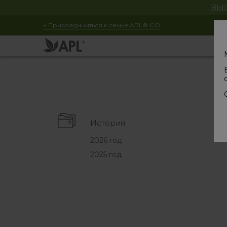
ВЫГ
+ Присоединиться к семье APL® GO
История
2026 год
2025 год