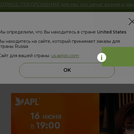
ОДНОЕ ПРЕДЛОЖЕНИЕ для тех, кто ценит время и ден
Магазин
ЗД
Мы определили, что Вы находитесь в стране
United States
Вы находитесь на сайте, который принимает заказы для
страны Russia
Сайт для вашей страны:
us.aplgo.com
назад
OK
Чистая польза "Битва титанов"