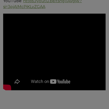
YouTube:
https://youtu.be/tshg1IAVgjw?
si=3pjAIMcPiKLvZGAA