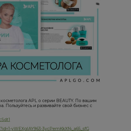
 косметолога APL о серии BEAUTY. По вашим
. Пользуйтесь и развивайте свой бизнес с
cSdt1
iew?id=1-yWEXgIAY963-3ycPemKkXf4_a65_sfG