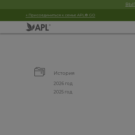
ВЫГ
+ Присоединиться к семье APL® GO
История
2026 год
2025 год