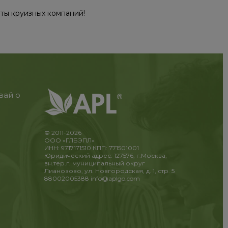
ты круизных компаний!
вай о
© 2011-2026
ООО «ГЛБЭПЛ»
ИНН: 9717171510 КПП: 771501001
Юридический адрес: 127576, г.Москва,
вн.тер.г. муниципальный округ
Лианозово, ул. Новгородская, д. 1, стр. 5
88002005388
info@aplgo.com