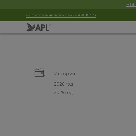
ВЫГ
+ Присоединиться к семье APL® GO
История
2026 год
2025 год