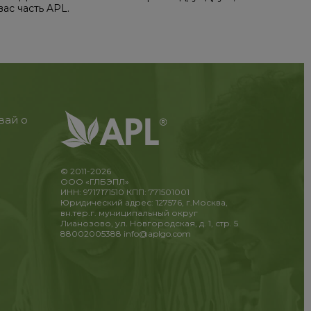
вас часть APL.
вай о
© 2011-2026
ООО «ГЛБЭПЛ»
ИНН: 9717171510 КПП: 771501001
Юридический адрес: 127576, г.Москва,
вн.тер.г. муниципальный округ
Лианозово, ул. Новгородская, д. 1, стр. 5
88002005388
info@aplgo.com