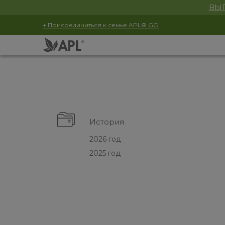
ВЫГ
+ Присоединиться к семье APL® GO
История
2026 год
2025 год