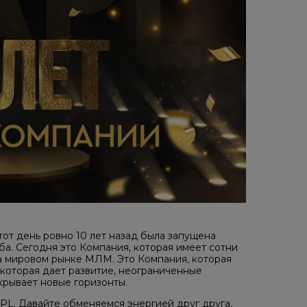
этот день ровно 10 лет назад была запущена
а. Сегодня это Компания, которая имеет сотни
на мировом рынке МЛМ. Это Компания, которая
которая дает развитие, неограниченные
крывает новые горизонты.
APL. Давайте обменяемся энергией друг друга,