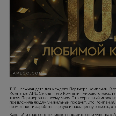
11.11 – важная дата для каждого Партнера Компании. В 
Компания APL. Сегодня это Компания мирового масштаб
тысяч Партнеров по всему миру. Это серьезный игрок 
предложила людям уникальный продукт. Это Компания, 
возможности заработка, яркую и насыщенную жизнь, от
Каждый из вас сегодня может выразить свои чувства к 