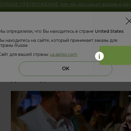
ОДНОЕ ПРЕДЛОЖЕНИЕ для тех, кто ценит время и ден
Магазин
ЗД
Мы определили, что Вы находитесь в стране
United States
Вы находитесь на сайте, который принимает заказы для
страны Russia
Сайт для вашей страны:
us.aplgo.com
назад
OK
ДОЛГОЖДАННЫЕ СНИМКИ С APL PL