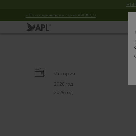
ВЫГ
+ Присоединиться к семье APL® GO
История
2026 год
2025 год